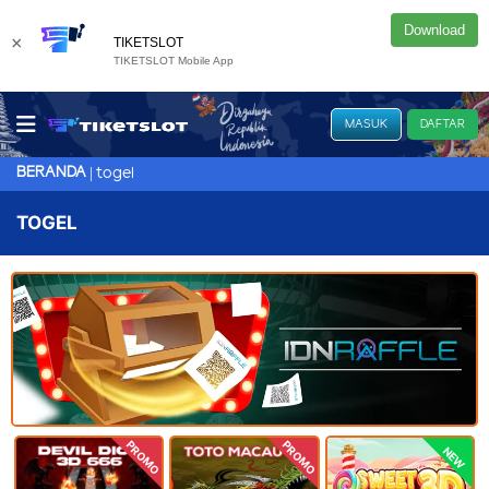
Download
×
TIKETSLOT
TIKETSLOT Mobile App
MASUK
DAFTAR
BERANDA
togel
TOGEL
PROMO
PROMO
NEW