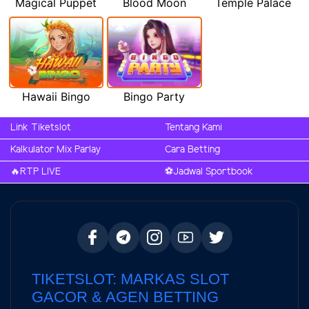
Magical Puppet
Blood Moon
Temple Palace
Hawaii Bingo
Bingo Party
Link Tiketslot
Tentang Kami
Kalkulator Mix Parlay
Cara Betting
🔥RTP LIVE
⚽️Jadwal Sportbook
TIKETSLOT: MARKAS SLOT
GACOR & AGEN BETTING