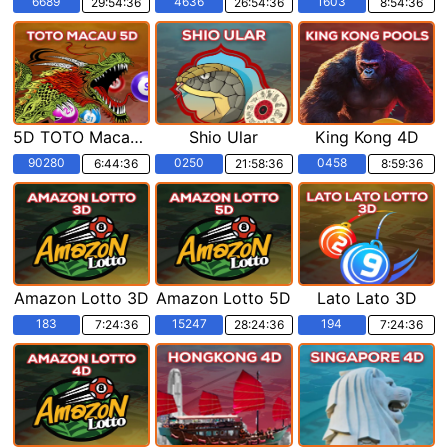
6689
4636
1603
29:54:35
26:54:35
8:54:35
5D TOTO Macau POOLS
Shio Ular
King Kong 4D
90280
0250
0458
6:44:35
21:58:35
8:59:35
Amazon Lotto 3D
Amazon Lotto 5D
Lato Lato 3D
183
15247
194
7:24:35
28:24:35
7:24:35