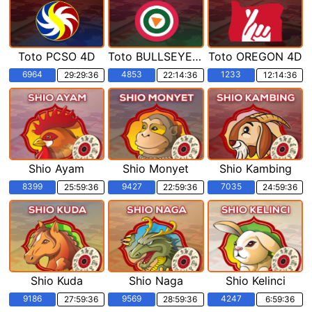
Toto PCSO 4D
Toto BULLSEYE 4D
Toto OREGON 4D
6964
4853
1233
29:29:35
22:14:35
12:14:35
Shio Ayam
Shio Monyet
Shio Kambing
8399
9427
7035
25:59:35
22:59:35
24:59:35
Shio Kuda
Shio Naga
Shio Kelinci
9186
9569
4247
27:59:35
28:59:35
6:59:35