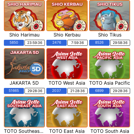
Shio Harimau
Shio Kerbau
Shio Tikus
5850
2476
8526
23:59:35
7:59:35
29:58:35
JAKARTA 5D
TOTO West Asia
TOTO Asia Pacific
51665
2037
6899
29:28:35
21:28:35
29:28:35
TOTO Southeast Asia
TOTO East Asia
TOTO South Asia