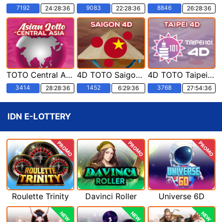
7192
9083
8846
24:28:35
22:28:35
26:28:35
TOTO Central Asia
4D TOTO Saigon POOLS
4D TOTO Taipei POOLS
3414
1452
3768
28:28:35
6:29:35
27:54:35
IDN E-LOTTERY
PROMO
PROMO
PROMO
Roulette Trinity
Davinci Roller
Universe 6D
NEW
NEW
NEW