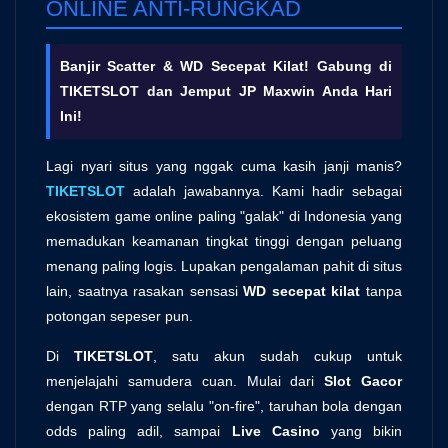
ONLINE ANTI-RUNGKAD
Banjir Scatter & WD Secepat Kilat! Gabung di
TIKETSLOT dan Jemput JP Maxwin Anda Hari
Ini!
Lagi nyari situs yang nggak cuma kasih janji manis?
TIKETSLOT
adalah jawabannya. Kami hadir sebagai
ekosistem game online paling "galak" di Indonesia yang
memadukan keamanan tingkat tinggi dengan peluang
menang paling logis. Lupakan pengalaman pahit di situs
lain, saatnya rasakan sensasi
WD secepat kilat
tanpa
potongan sepeser pun.
Di
TIKETSLOT
, satu akun sudah cukup untuk
menjelajahi samudera cuan. Mulai dari
Slot Gacor
dengan RTP yang selalu "on-fire", taruhan bola dengan
odds paling adil, sampai
Live Casino
yang bikin